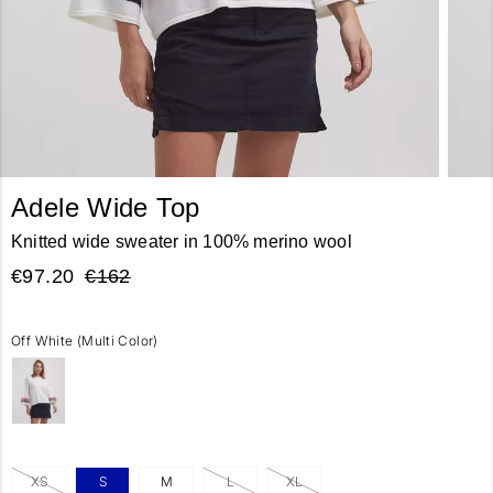
Adele Wide Top
Knitted wide sweater in 100% merino wool
€97.20
€162
Off White (multi Color)
XS
S
M
L
XL