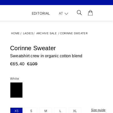
EDITORIAL
AT
HOME
/
LADIES
/
ARCHIVE SALE
/
CORINNE SWEATER
Corinne Sweater
Sweatshirt crew in organic cotton blend
€65.40
€109
White
Size guide
XS
S
M
L
XL