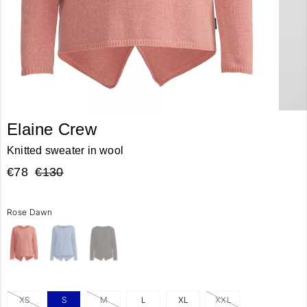
Elaine Crew
Knitted sweater in wool
€78
€130
Rose Dawn
XS
S
M
L
XL
XXL