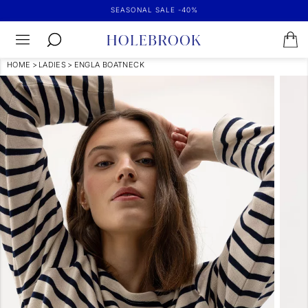
SEASONAL SALE -40%
HOME
>
LADIES
>
ENGLA BOATNECK