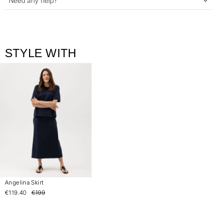
Need any help?
STYLE WITH
Angelina Skirt
€119.40
€199