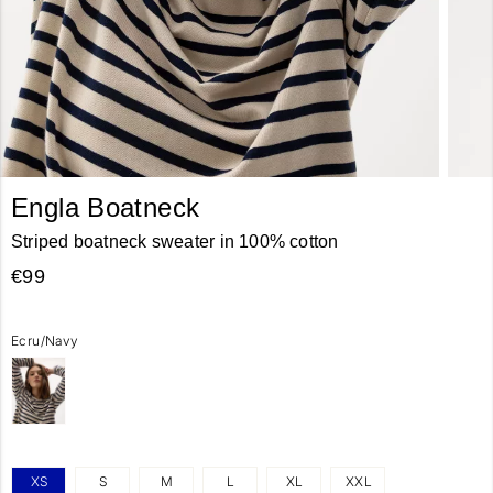
Engla Boatneck
Striped boatneck sweater in 100% cotton
€99
Ecru/Navy
XS
S
M
L
XL
XXL