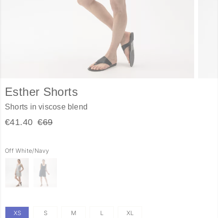
Esther Shorts
Shorts in viscose blend
€41.40
€69
Off White/Navy
XS
S
M
L
XL