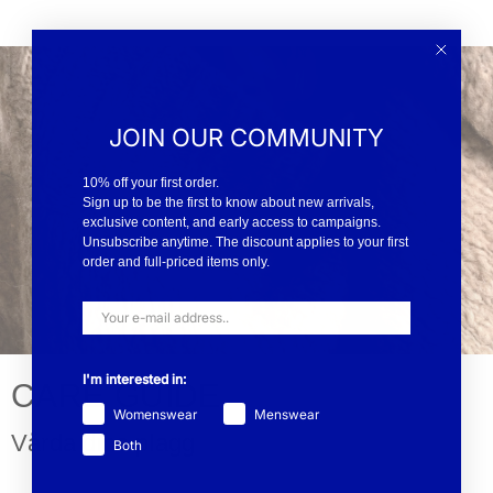
JOIN OUR COMMUNITY
10% off your first order.
Sign up to be the first to know about new arrivals,
exclusive content, and early access to campaigns.
Unsubscribe anytime. The discount applies to your first
order and full-priced items only.
I'm interested in:
CARE GUIDE
Womenswear
Menswear
Vårda dina plagg
Both