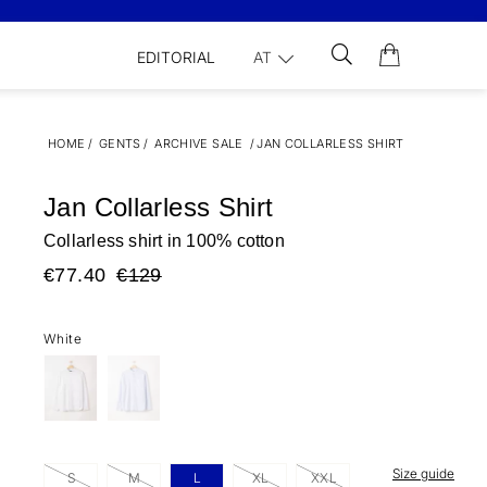
EDITORIAL
AT
HOME
/
GENTS
/
ARCHIVE SALE
/
JAN COLLARLESS SHIRT
Jan Collarless Shirt
Collarless shirt in 100% cotton
€77.40
€129
White
Size guide
S
M
L
XL
XXL