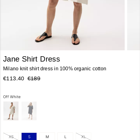
Jane Shirt Dress
Milano knit shirt dress in 100% organic cotton
€113.40
€189
Off White
XS
S
M
L
XL