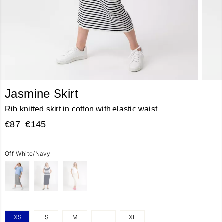
Jasmine Skirt
Rib knitted skirt in cotton with elastic waist
€87
€145
Off White/Navy
XS
S
M
L
XL