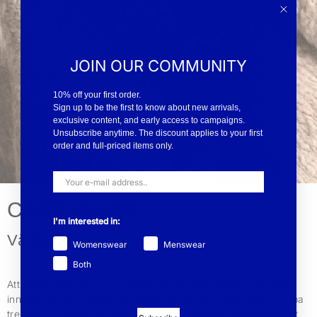
JOIN OUR COMMUNITY
10% off your first order.
Sign up to be the first to know about new arrivals,
exclusive content, and early access to campaigns.
Unsubscribe anytime. The discount applies to your first
order and full-priced items only.
CARE GUIDE
I'm interested in:
Vårda dina plagg
Womenswear
Menswear
Both
Att kläder kan leva länge beror på en rad aspekter. För oss
innebär det att vi designar tidlösa plagg som inte följer snabba
trender. Det innebär också att att våra kläder har hög kvalitet