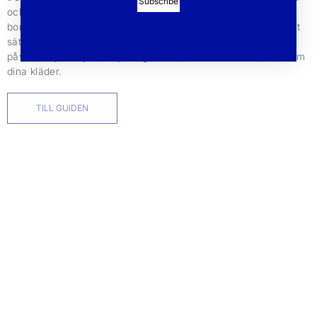
Subscribe
och är tillverkade i hållbara och naturliga material så som ull,
bomull, mohair och alpacka. Att ta hand om sina plagg på rätt
sätt kan förlänga livslängden med flera år och minska deras
påverkan på miljön. Följ vår guide till hur du bästa tar hand om
dina kläder.
TILL GUIDEN