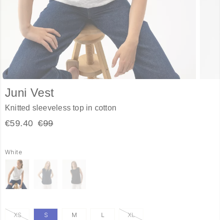
Juni Vest
Knitted sleeveless top in cotton
€59.40
€99
White
XS
S
M
L
XL