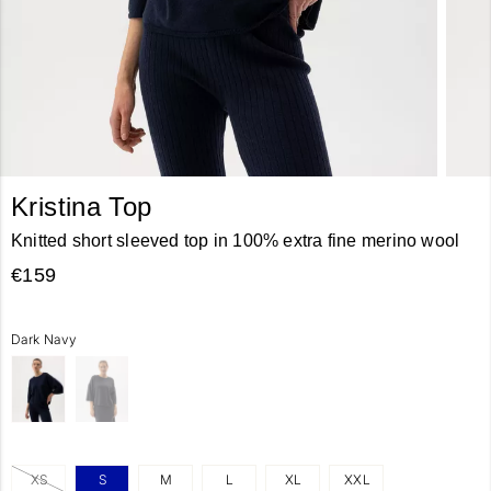
Kristina Top
Knitted short sleeved top in 100% extra fine merino wool
€159
Dark Navy
XS
S
M
L
XL
XXL