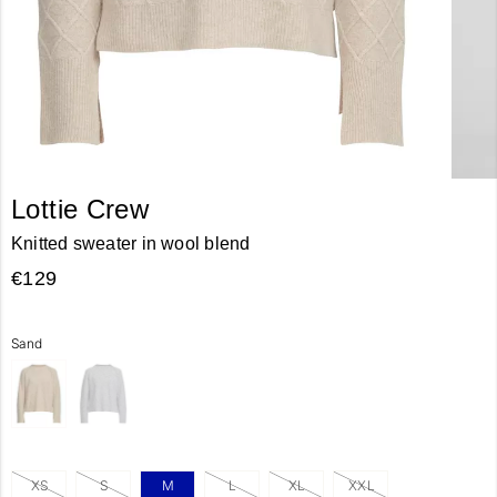
Lottie Crew
Knitted sweater in wool blend
€129
Sand
XS
S
M
L
XL
XXL