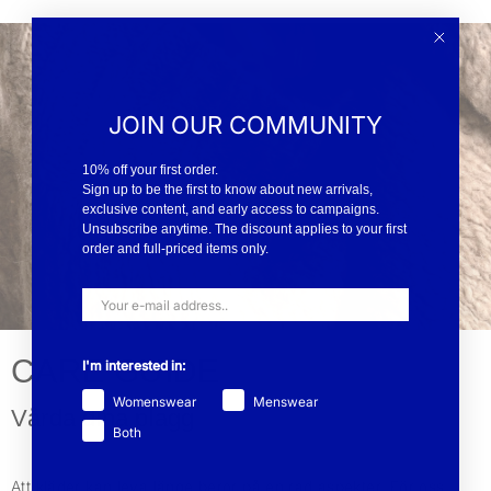
JOIN OUR COMMUNITY
10% off your first order.
Sign up to be the first to know about new arrivals,
exclusive content, and early access to campaigns.
Unsubscribe anytime. The discount applies to your first
order and full-priced items only.
CARE GUIDE
I'm interested in:
Womenswear
Menswear
Vårda dina plagg
Both
Att kläder kan leva länge beror på en rad aspekter. För oss