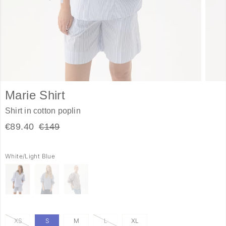
Marie Shirt
Shirt in cotton poplin
€89.40
€149
White/Light Blue
XS
S
M
L
XL