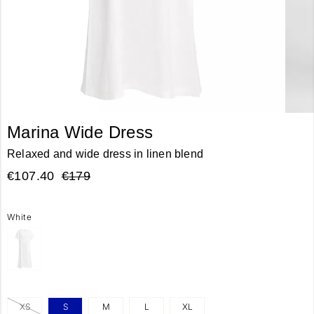
Marina Wide Dress
Relaxed and wide dress in linen blend
€107.40
€179
White
XS
S
M
L
XL