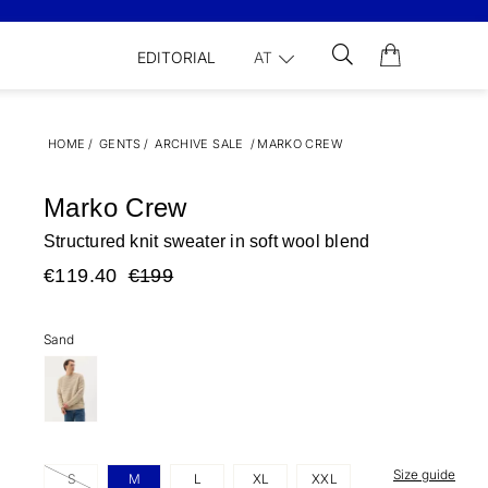
EDITORIAL
AT
HOME
/
GENTS
/
ARCHIVE SALE
/
MARKO CREW
Marko Crew
Structured knit sweater in soft wool blend
€119.40
€199
Sand
Size guide
S
M
L
XL
XXL