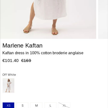
Marlene Kaftan
Kaftan dress in 100% cotton broderie anglaise
€101.40
€169
Off White
XS
S
M
L
XL