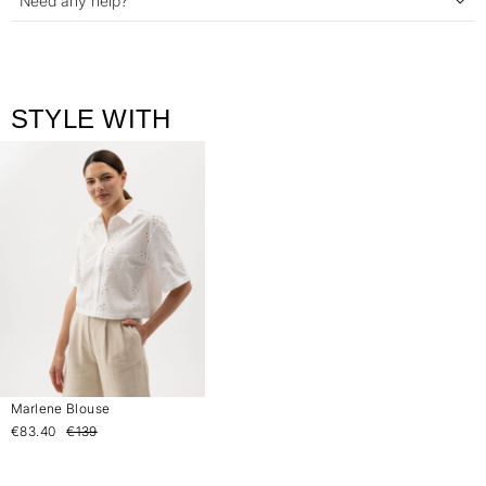
Need any help?
STYLE WITH
Marlene Blouse
€83.40
€139