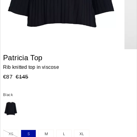
Patricia Top
Rib knitted top in viscose
€87
€145
Black
XS
S
M
L
XL