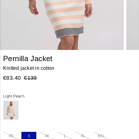
Pernilla Jacket
Knitted jacket in cotton
€83.40
€139
Light Peach
XS
S
M
L
XL
XXL