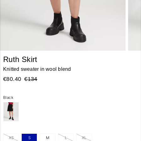
Ruth Skirt
Knitted sweater in wool blend
€80.40
€134
Black
XS
S
M
L
XL