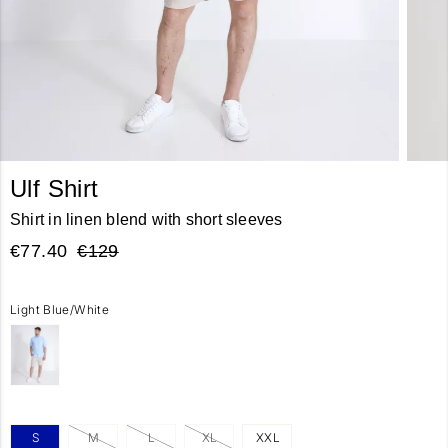
Ulf Shirt
Shirt in linen blend with short sleeves
€77.40
€129
Light Blue/White
S
M
L
XL
XXL