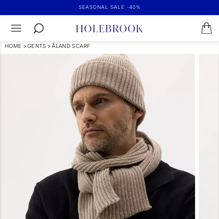
SEASONAL SALE -40%
HOME
>
GENTS
>
ÅLAND SCARF