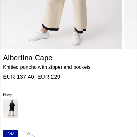
Albertina Cape
Knitted poncho with zipper and pockets
EUR 137.40
EUR 229
Navy
S/M
L/XL