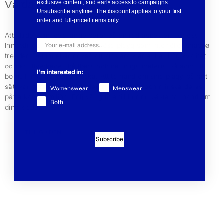
Vårda dina plagg
exclusive content, and early access to campaigns.
Unsubscribe anytime. The discount applies to your first
order and full-priced items only.
Att kläder kan leva länge beror på en rad aspekter. För oss
innebär det att vi designar tidlösa plagg som inte följer snabba
trender. Det innebär också att att våra kläder har hög kvalitet
och är tillverkade i hållbara och naturliga material så som ull,
I'm interested in:
bomull, mohair och alpacka. Att ta hand om sina plagg på rätt
sätt kan förlänga livslängden med flera år och minska deras
Womenswear
Menswear
påverkan på miljön. Följ vår guide till hur du bästa tar hand om
Both
dina kläder.
TILL GUIDEN
Subscribe