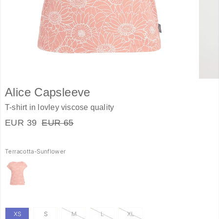
Alice Capsleeve
T-shirt in lovley viscose quality
EUR 39
EUR 65
Terracotta-Sunflower
XS
S
M
L
XL