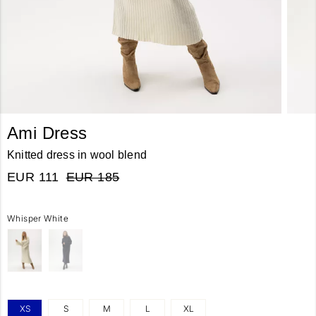
Ami Dress
Knitted dress in wool blend
EUR 111
EUR 185
Whisper White
XS
S
M
L
XL