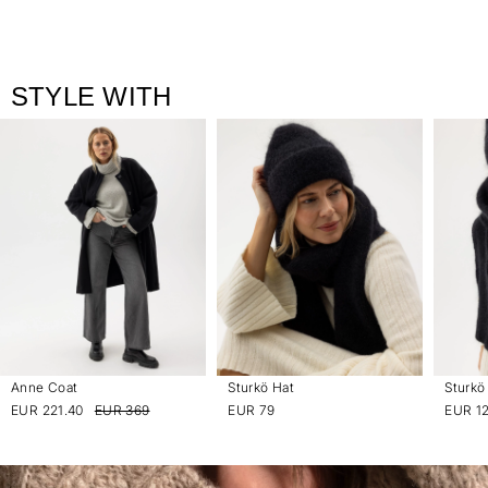
STYLE WITH
Anne Coat
Sturkö Hat
Sturkö
EUR 221.40
EUR 369
EUR 79
EUR 1