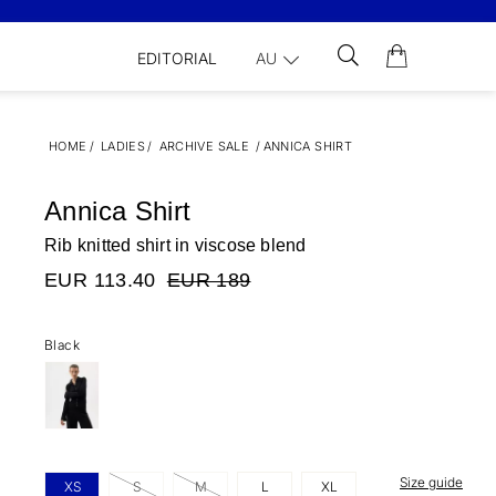
EDITORIAL
AU
HOME
/
LADIES
/
ARCHIVE SALE
/
ANNICA SHIRT
Annica Shirt
Rib knitted shirt in viscose blend
EUR 113.40
EUR 189
Black
Size guide
XS
S
M
L
XL