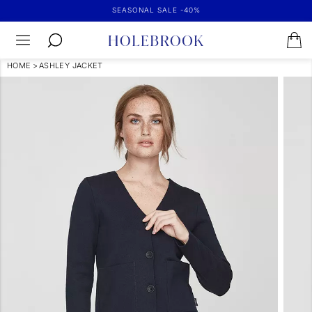
SEASONAL SALE -40%
HOME
>
ASHLEY JACKET