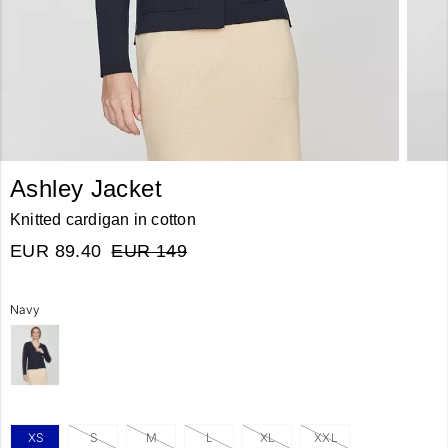
Ashley Jacket
Knitted cardigan in cotton
EUR 89.40
EUR 149
Navy
XS
S
M
L
XL
XXL