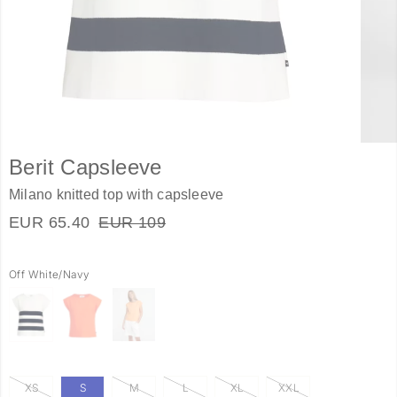
Berit Capsleeve
Milano knitted top with capsleeve
EUR 65.40
EUR 109
Off White/Navy
XS
S
M
L
XL
XXL