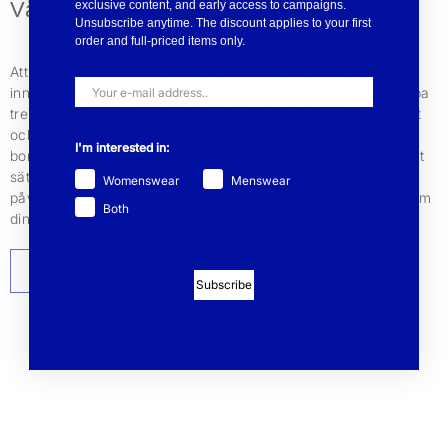
Vårda dina plagg
exclusive content, and early access to campaigns.
Unsubscribe anytime. The discount applies to your first
order and full-priced items only.
Att kläder kan leva länge beror på en rad aspekter. För oss
innebär det att vi designar tidlösa plagg som inte följer snabba
trender. Det innebär också att att våra kläder har hög kvalitet
och är tillverkade i hållbara och naturliga material så som ull,
I'm interested in:
bomull, mohair och alpacka. Att ta hand om sina plagg på rätt
sätt kan förlänga livslängden med flera år och minska deras
Womenswear
Menswear
påverkan på miljön. Följ vår guide till hur du bästa tar hand om
Both
dina kläder.
TILL GUIDEN
Subscribe