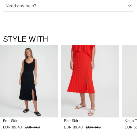
Need any help?
STYLE WITH
Edit Skirt
Edit Skirt
Katja 
EUR 89.40
EUR 149
EUR 89.40
EUR 149
EUR 6