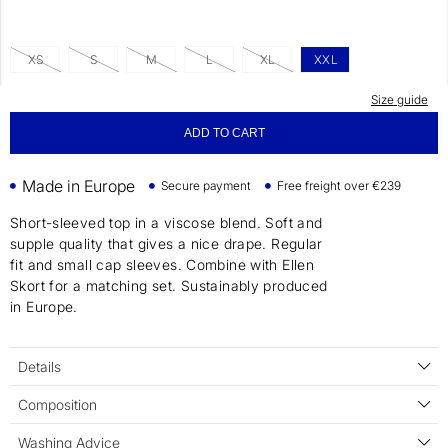
XS
S
M
L
XL
XXL
Size guide
ADD TO CART
Made in Europe
Secure payment
Free freight over €239
Short-sleeved top in a viscose blend. Soft and
supple quality that gives a nice drape. Regular
fit and small cap sleeves. Combine with Ellen
Skort for a matching set. Sustainably produced
in Europe.
Details
Composition
Washing Advice