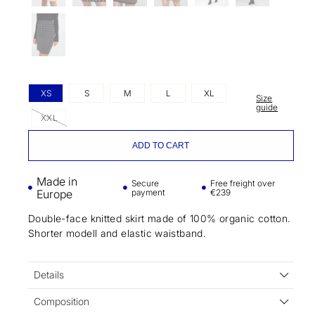
XS
S
M
L
XL
Size
guide
XXL
ADD TO CART
Made in
Secure
Free freight over
Europe
payment
€239
Double-face knitted skirt made of 100% organic cotton.
Shorter modell and elastic waistband.
Details
Composition