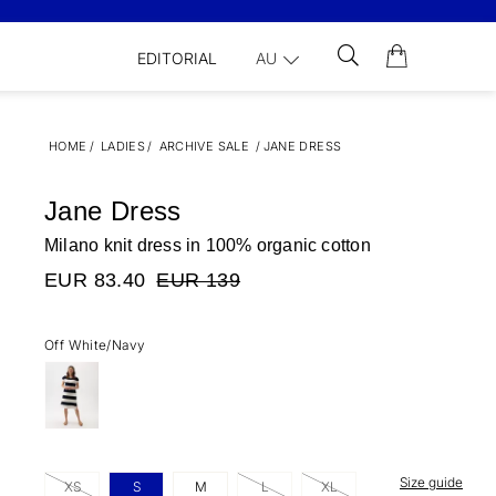
EDITORIAL
AU
HOME
/
LADIES
/
ARCHIVE SALE
/
JANE DRESS
Jane Dress
Milano knit dress in 100% organic cotton
EUR 83.40
EUR 139
Off White/Navy
Size guide
XS
S
M
L
XL