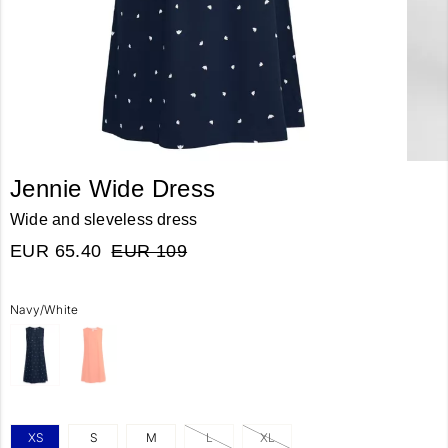
Jennie Wide Dress
Wide and sleveless dress
EUR 65.40
EUR 109
Navy/White
XS
S
M
L
XL