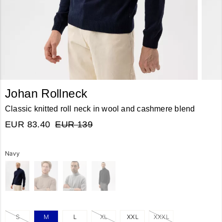
Johan Rollneck
Classic knitted roll neck in wool and cashmere blend
EUR 83.40
EUR 139
Navy
S
M
L
XL
XXL
XXXL