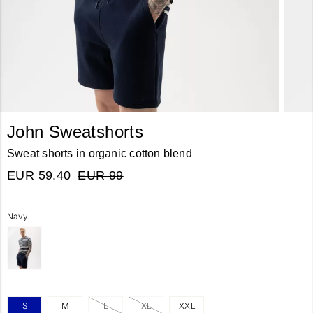
John Sweatshorts
Sweat shorts in organic cotton blend
EUR 59.40
EUR 99
Navy
S
M
L
XL
XXL