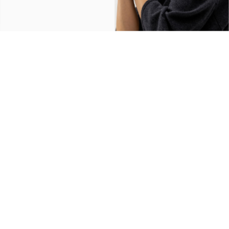
Join our community
Be the first to know about our latest news, events and promotions. Subscribe
and receive 10% off your first order.
Women
Men
Both
Sign up