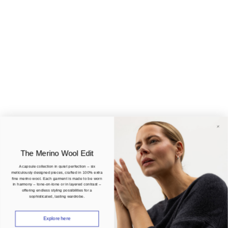
The Merino Wool Edit
A capsule collection in quiet perfection – six
meticulously designed pieces, crafted in 100% extra
fine merino wool. Each garment is made to be worn
in harmony – tone-on-tone or in layered contrast –
offering endless styling possibilities for a
sophisticated, lasting wardrobe.
Explore here