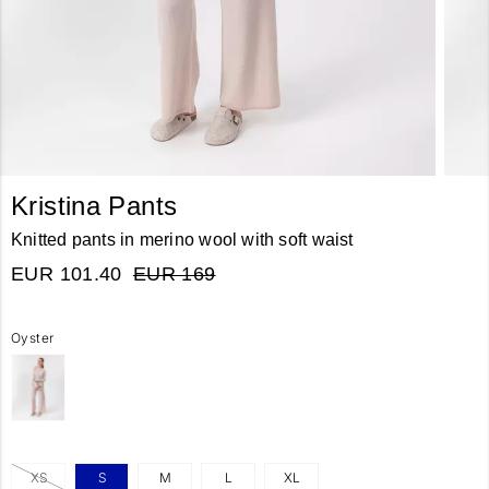
Kristina Pants
Knitted pants in merino wool with soft waist
EUR 101.40
EUR 169
Oyster
XS
S
M
L
XL