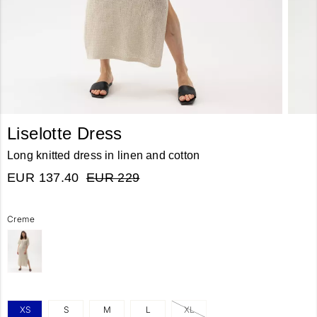
Liselotte Dress
Long knitted dress in linen and cotton
EUR 137.40
EUR 229
Creme
XS
S
M
L
XL