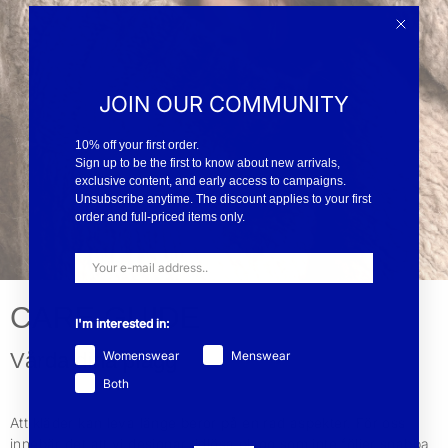
JOIN OUR COMMUNITY
10% off your first order.
Sign up to be the first to know about new arrivals,
exclusive content, and early access to campaigns.
Unsubscribe anytime. The discount applies to your first
order and full-priced items only.
CARE GUIDE
I'm interested in:
Womenswear
Menswear
Vårda dina plagg
Both
Att kläder kan leva länge beror på en rad aspekter. För oss
innebär det att vi designar tidlösa plagg som inte följer snabba