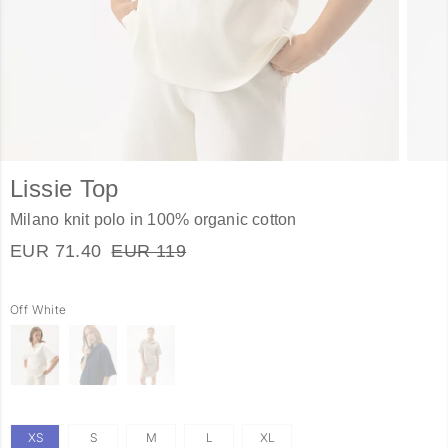
Lissie Top
Milano knit polo in 100% organic cotton
EUR 71.40
EUR 119
Off White
XS
S
M
L
XL