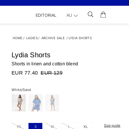
EDITORIAL
AU
HOME
/
LADIES
/
ARCHIVE SALE
/
LYDIA SHORTS
Lydia Shorts
Shorts in linen and cotton blend
EUR 77.40
EUR 129
White/Sand
Size guide
XS
S
M
L
XL