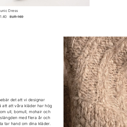
Tunic Dress
1.40
EUR 169
ebär det att vi designar
 att att våra kläder har hög
 som ull, bomull, mohair och
ivslängden med flera år och
sta tar hand om dina kläder.