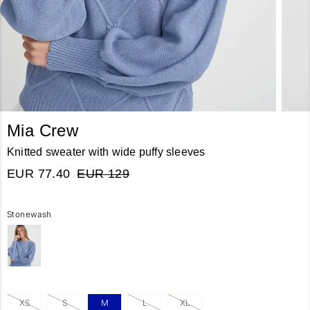
Mia Crew
Knitted sweater with wide puffy sleeves
EUR 77.40
EUR 129
Stonewash
XS
S
M
L
XL