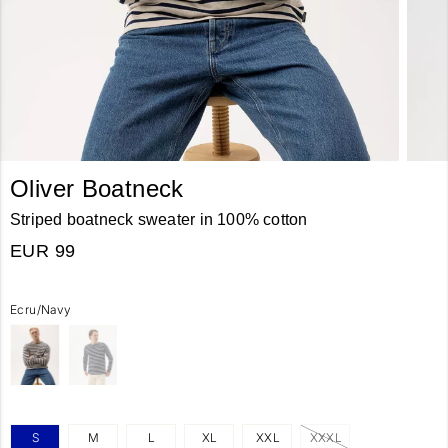
Oliver Boatneck
Striped boatneck sweater in 100% cotton
EUR 99
Ecru/Navy
S
M
L
XL
XXL
XXXL