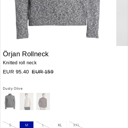
Örjan Rollneck
Knitted roll neck
EUR 95.40
EUR 159
Dusty Olive
S
M
L
XL
XXL