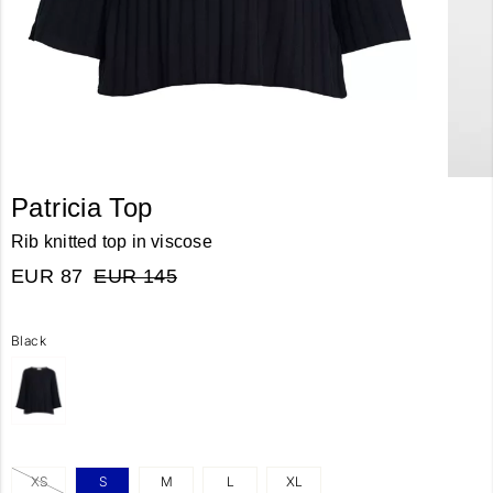
Patricia Top
Rib knitted top in viscose
EUR 87
EUR 145
Black
XS
S
M
L
XL