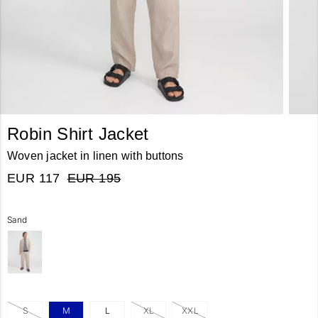
Robin Shirt Jacket
Woven jacket in linen with buttons
EUR 117
EUR 195
Sand
S
M
L
XL
XXL