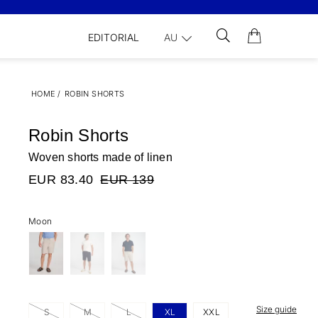
EDITORIAL
AU
HOME
/
ROBIN SHORTS
Robin Shorts
Woven shorts made of linen
EUR 83.40
EUR 139
Moon
Size guide
S
M
L
XL
XXL