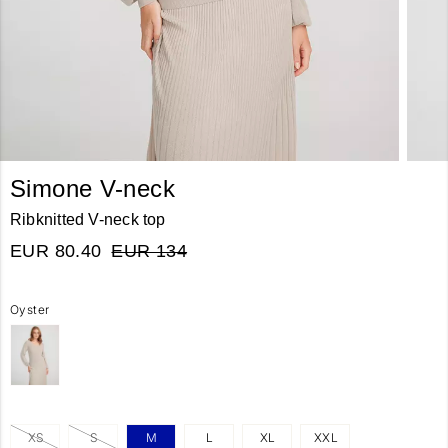
Simone V-neck
Ribknitted V-neck top
EUR 80.40
EUR 134
Oyster
XS
S
M
L
XL
XXL