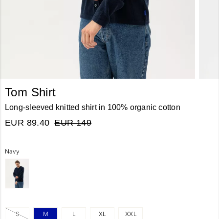
Tom Shirt
Long-sleeved knitted shirt in 100% organic cotton
EUR 89.40
EUR 149
Navy
S
M
L
XL
XXL