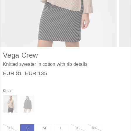
Vega Crew
Knitted sweater in cotton with rib details
EUR 81
EUR 135
Khaki
XS
S
M
L
XL
XXL