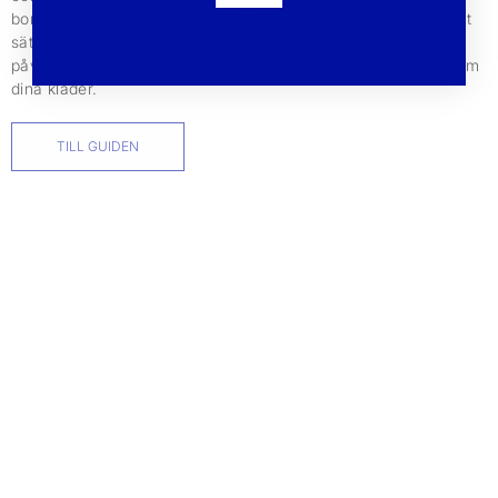
bomull, mohair och alpacka. Att ta hand om sina plagg på rätt
sätt kan förlänga livslängden med flera år och minska deras
påverkan på miljön. Följ vår guide till hur du bästa tar hand om
dina kläder.
TILL GUIDEN