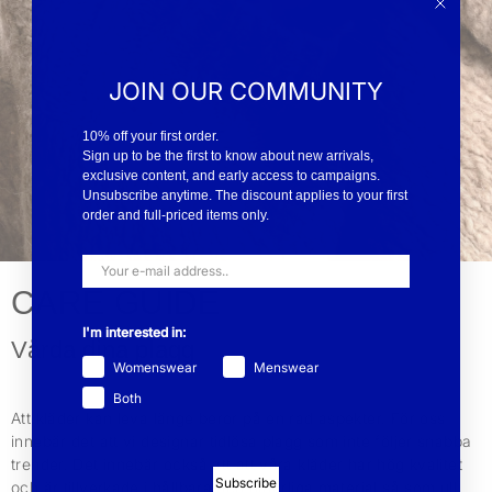
JOIN OUR COMMUNITY
10% off your first order.
Sign up to be the first to know about new arrivals,
exclusive content, and early access to campaigns.
Unsubscribe anytime. The discount applies to your first
order and full-priced items only.
CARE GUIDE
I'm interested in:
Vårda dina plagg
Womenswear
Menswear
Both
Att kläder kan leva länge beror på en rad aspekter. För oss
innebär det att vi designar tidlösa plagg som inte följer snabba
trender. Det innebär också att att våra kläder har hög kvalitet
Subscribe
och är tillverkade i hållbara och naturliga material så som ull,