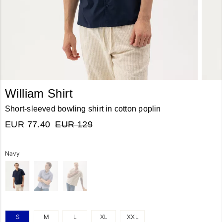
William Shirt
Short-sleeved bowling shirt in cotton poplin
EUR 77.40
EUR 129
Navy
S
M
L
XL
XXL