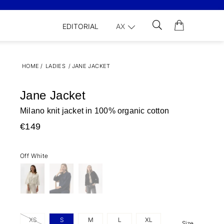
EDITORIAL
AX
HOME
/
LADIES
/
JANE JACKET
Jane Jacket
Milano knit jacket in 100% organic cotton
€149
Off White
XS
S
M
L
XL
Size