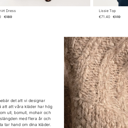
hirt Dress
Lissie Top
0
€189
€71.40
€119
ebär det att vi designar
 att att våra kläder har hög
 som ull, bomull, mohair och
ivslängden med flera år och
sta tar hand om dina kläder.