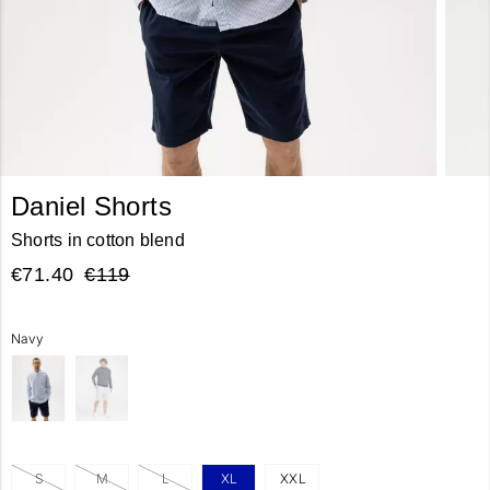
Daniel Shorts
Shorts in cotton blend
€71.40
€119
Navy
S
M
L
XL
XXL