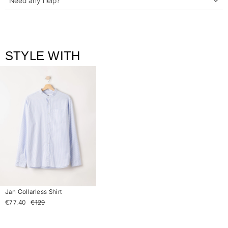
Need any help?
STYLE WITH
Jan Collarless Shirt
€77.40
€129