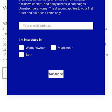
exclusive content, and early access to campaigns.
Vårda dina plagg
Unsubscribe anytime. The discount applies to your first
order and full-priced items only.
Att kläder kan leva länge beror på en rad aspekter. För oss
innebär det att vi designar tidlösa plagg som inte följer snabba
trender. Det innebär också att att våra kläder har hög kvalitet
och är tillverkade i hållbara och naturliga material så som ull,
I'm interested in:
bomull, mohair och alpacka. Att ta hand om sina plagg på rätt
Womenswear
Menswear
sätt kan förlänga livslängden med flera år och minska deras
påverkan på miljön. Följ vår guide till hur du bästa tar hand om
Both
dina kläder.
TILL GUIDEN
Subscribe