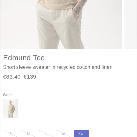
Edmund Tee
Short sleeve sweater in recycled cotton and linen
€83.40
€139
Sand
S
M
L
XL
XXL